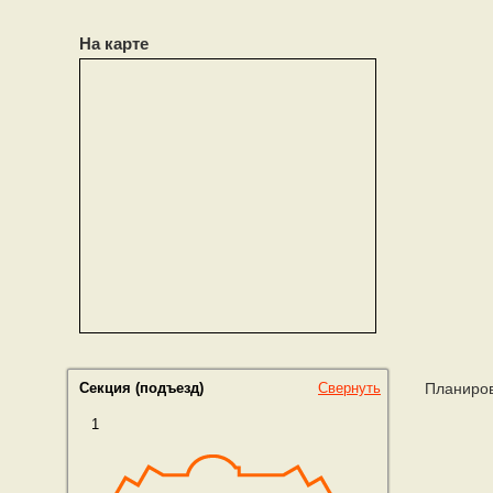
На карте
Секция (подъезд)
Cвернуть
Планиров
1