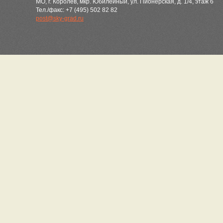
МО, г. Королёв, мкр. Юбилейный, ул. Пионерская, д. 1/4, этаж 6
Тел./факс: +7 (495) 502 82 82
post@sky-grad.ru